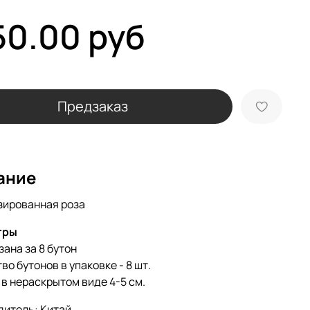
50.00 руб
Предзаказ
ание
зированная роза
тры
зана за 8 бутон
во бутонов в упаковке - 8 шт.
в нераскрытом виде 4-5 см.
дитель: Китай