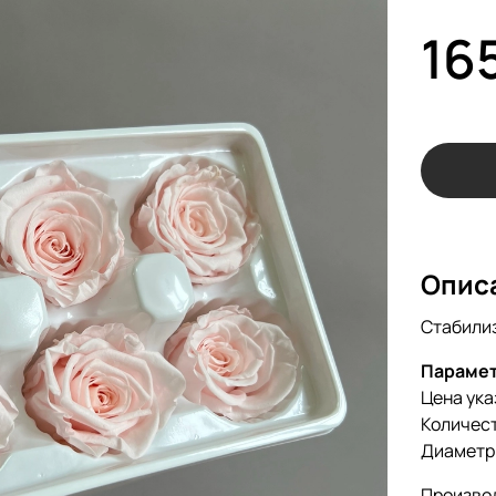
16
Опис
Стабили
Параме
Цена ука
Количест
Диаметр 
Произво