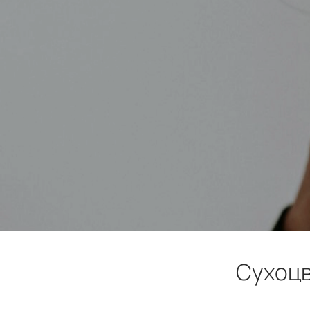
Сухоцв