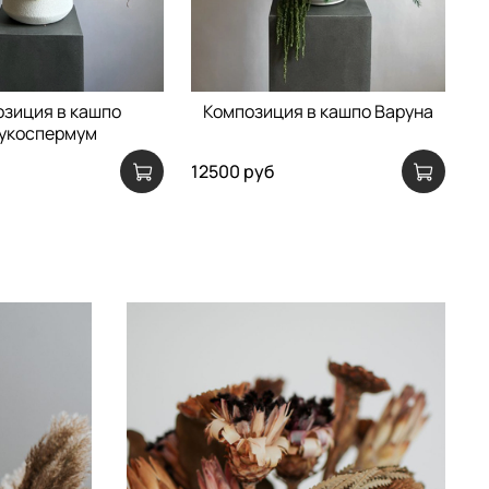
зиция в кашпо
Композиция в кашпо Варуна
укоспермум
12500 руб
1