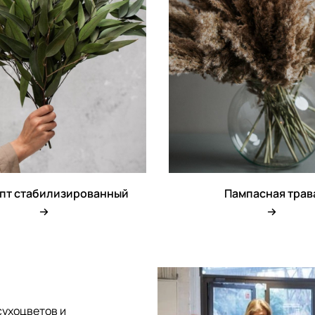
пт стабилизированный
Пампасная трав
сухоцветов и