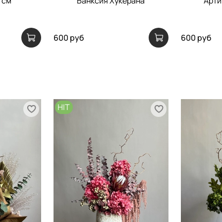
 см
Банксия Хукерана
Арти
600 руб
600 руб
HIT