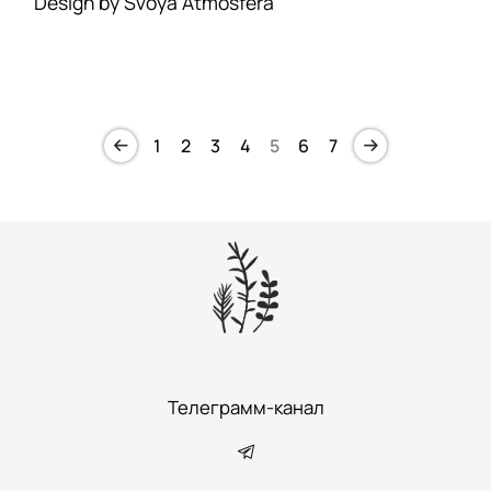
Design by Svoya Atmosfera
1
2
3
4
5
6
7
Телеграмм-канал