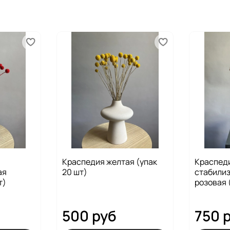
Краспедия желтая (упак
Краспед
ая
20 шт)
стабили
т)
розовая 
500 руб
750 