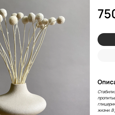
75
Опис
Стабилиз
пропиты
глицерин
жизни. В