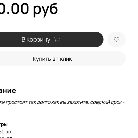
0.00 руб
В корзину
Купить в 1 клик
ание
ы простоят так долго как вы захотите, cредний срок -
.
тры
50 шт.