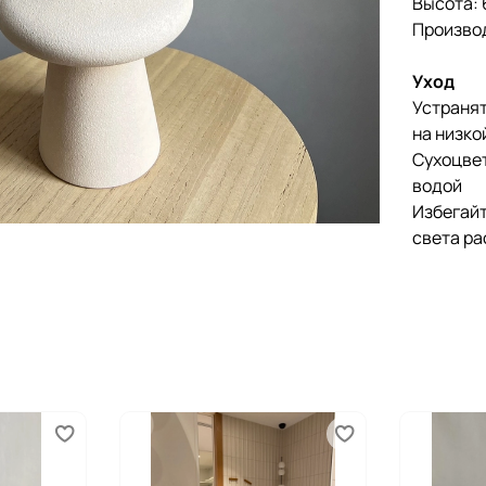
Высота: 
Произво
Уход
Устранят
на низко
Сухоцвет
водой
Избегайт
света ра