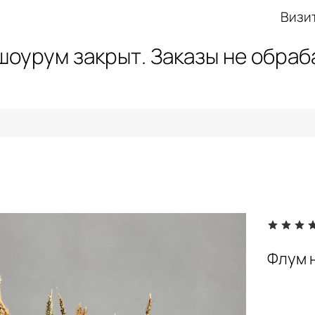
Визи
 шоурум закрыт. Заказы не обра
Флум 