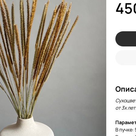
45
Опис
Сухоцвет
от 3х лет
Параме
В пучке: 